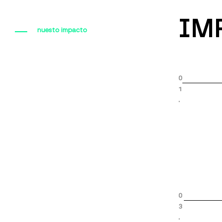
IM
nuesto impacto
0
1
.
0
3
.