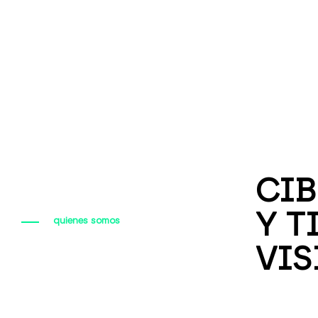
CIB
Y T
quienes somos
VIS