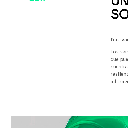
UN
servicios
SO
Innovam
Los ser
que pue
nuestra
resilie
informa