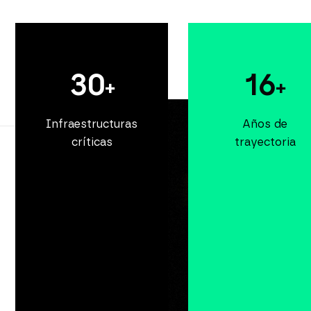
30
16
+
+
Infraestructuras
Años de
críticas
trayectoria