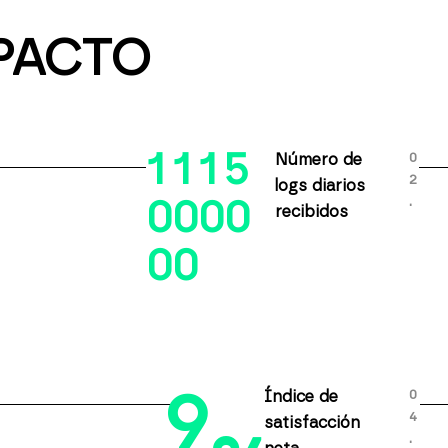
PACTO
1
1
1
5
0
Número de
2
logs diarios
.
0
0
0
0
recibidos
0
0
9
0
Índice de
4
satisfacción
.