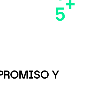
+
5
MPROMISO Y