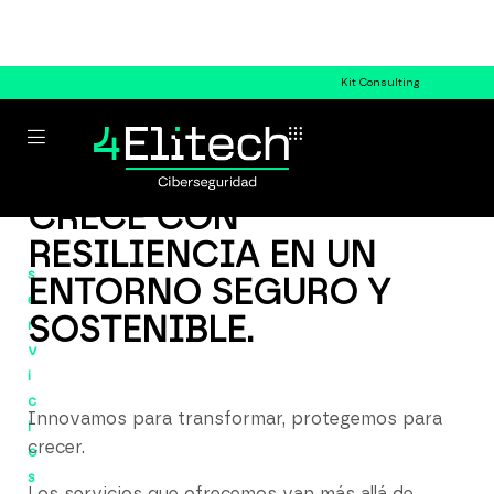
Kit Consulting
CRECE CON
RESILIENCIA EN UN
s
ENTORNO SEGURO Y
e
SOSTENIBLE.
r
v
i
c
Innovamos para transformar, protegemos para
i
crecer.
o
s