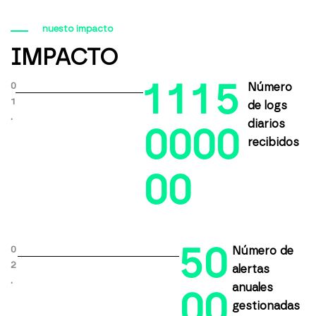
nuesto impacto
IMPACTO
1
1
1
5
0
Número
1
de logs
.
diarios
0
0
0
0
recibidos
0
0
5
0
0
Número de
2
alertas
.
anuales
0
0
gestionadas