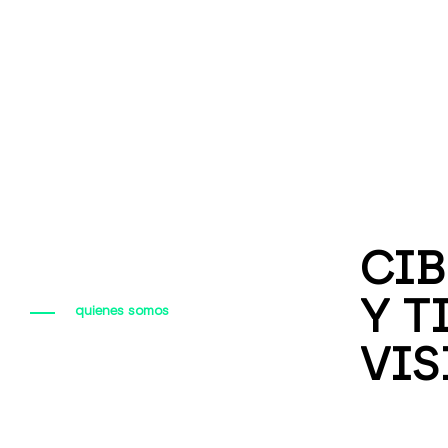
CIB
Y T
quienes somos
VIS