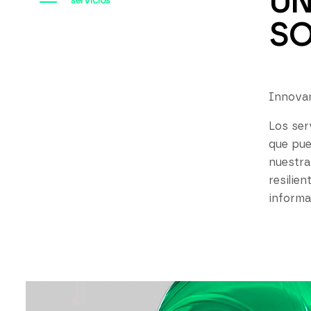
UN
servicios
SO
Innovam
Los ser
que pue
nuestra
resilie
informa