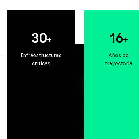
30
16
+
+
Infraestructuras
Años de
críticas
trayectoria