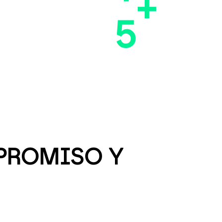
+
5
MPROMISO Y