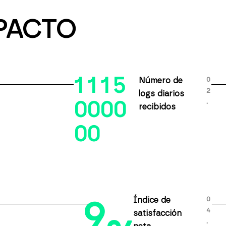
PACTO
1
1
1
5
0
Número de
2
logs diarios
.
0
0
0
0
recibidos
0
0
9
0
Índice de
4
satisfacción
.