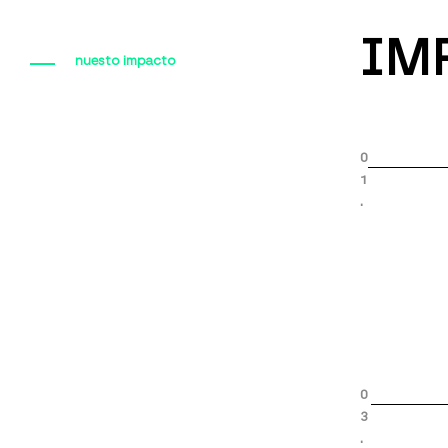
IM
nuesto impacto
0
1
.
0
3
.