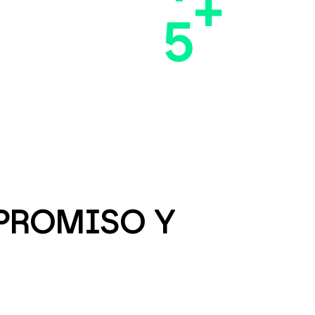
+
5
MPROMISO Y