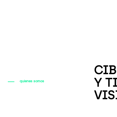
CIB
Y T
quienes somos
VIS