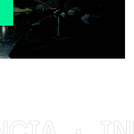
·
INNOV