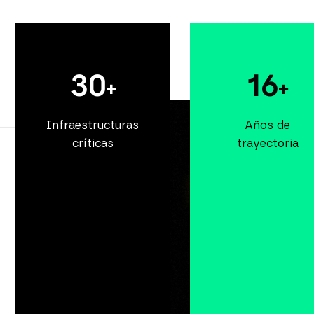
30
16
+
+
Infraestructuras
Años de
críticas
trayectoria