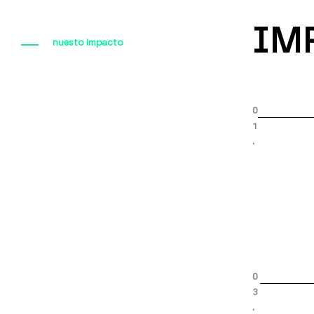
IM
nuesto impacto
0
1
.
0
3
.