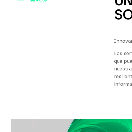
UN
servicios
SO
Innovam
Los ser
que pue
nuestra
resilie
informa