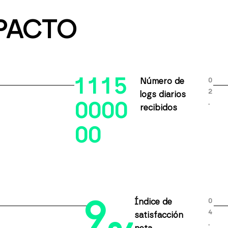
PACTO
1
1
1
5
0
Número de
2
logs diarios
.
0
0
0
0
recibidos
0
0
9
0
Índice de
4
satisfacción
.