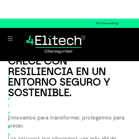
Kit Consulting
CRECE CON
RESILIENCIA EN UN
s
ENTORNO SEGURO Y
e
SOSTENIBLE.
r
v
i
c
Innovamos para transformar, protegemos para
i
crecer.
o
s