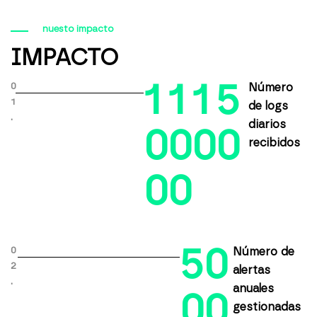
nuesto impacto
IMPACTO
1
1
1
5
0
Número
1
de logs
.
diarios
0
0
0
0
recibidos
0
0
5
0
0
Número de
2
alertas
.
anuales
0
0
gestionadas