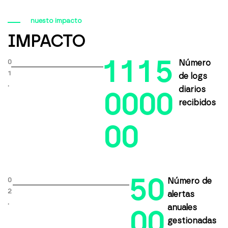
nuesto impacto
IMPACTO
1
1
1
5
0
Número
1
de logs
.
diarios
0
0
0
0
recibidos
0
0
5
0
0
Número de
2
alertas
.
anuales
0
0
gestionadas