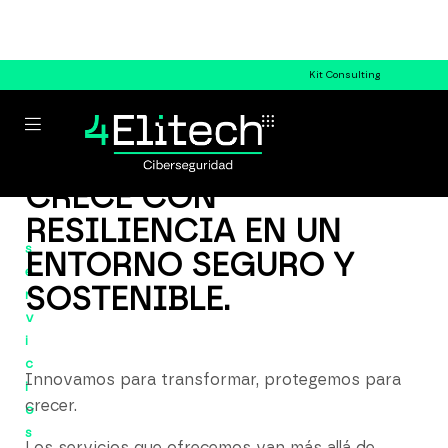
Kit Consulting
CRECE CON
RESILIENCIA EN UN
s
ENTORNO SEGURO Y
e
SOSTENIBLE.
r
v
i
c
Innovamos para transformar, protegemos para
i
crecer.
o
s