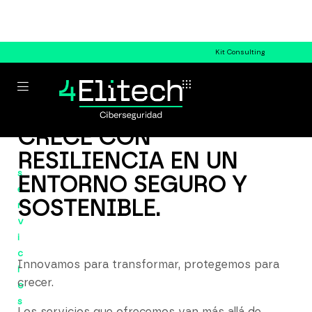
Kit Consulting
CRECE CON
RESILIENCIA EN UN
s
ENTORNO SEGURO Y
e
SOSTENIBLE.
r
v
i
c
Innovamos para transformar, protegemos para
i
crecer.
o
s