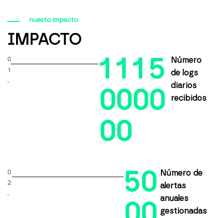
nuesto impacto
IMPACTO
1
1
1
5
0
Número
1
de logs
.
diarios
0
0
0
0
recibidos
0
0
5
0
0
Número de
2
alertas
.
anuales
0
0
gestionadas