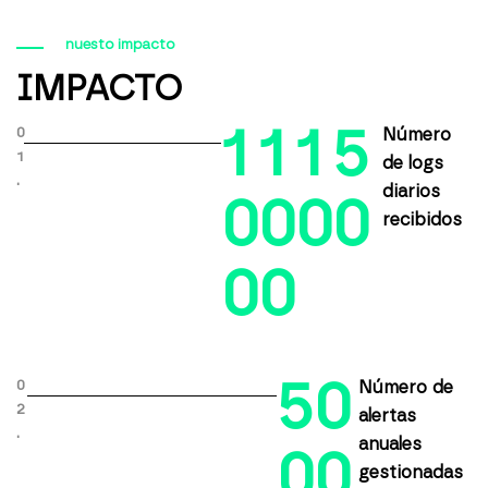
nuesto impacto
IMPACTO
1
1
1
5
0
Número
1
de logs
.
diarios
0
0
0
0
recibidos
0
0
5
0
0
Número de
2
alertas
.
anuales
0
0
gestionadas