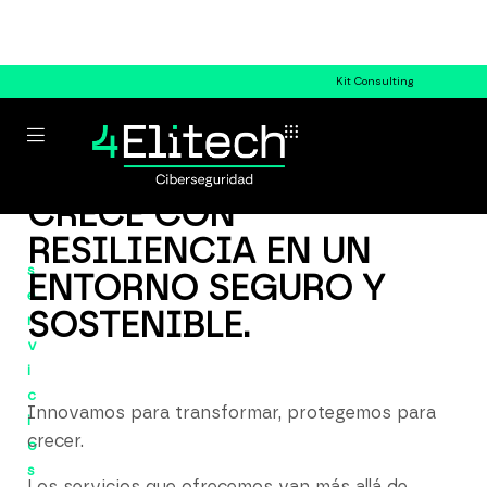
Kit Consulting
CRECE CON
RESILIENCIA EN UN
s
ENTORNO SEGURO Y
e
SOSTENIBLE.
r
v
i
c
Innovamos para transformar, protegemos para
i
crecer.
o
s