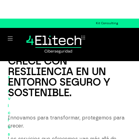
Kit Consulting
CRECE CON
RESILIENCIA EN UN
s
ENTORNO SEGURO Y
e
SOSTENIBLE.
r
v
i
c
Innovamos para transformar, protegemos para
i
crecer.
o
s