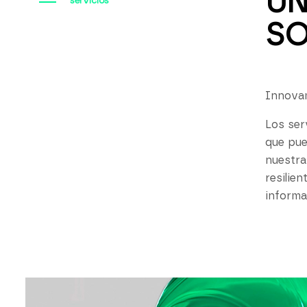
UN
servicios
SO
Innovam
Los ser
que pue
nuestra
resilie
informa