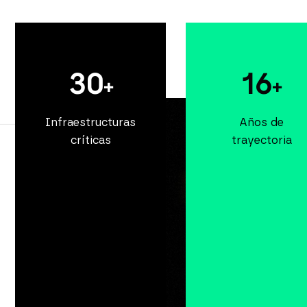
30
16
+
+
Infraestructuras
Años de
críticas
trayectoria