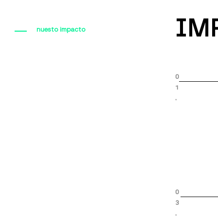
IM
nuesto impacto
0
1
.
0
3
.