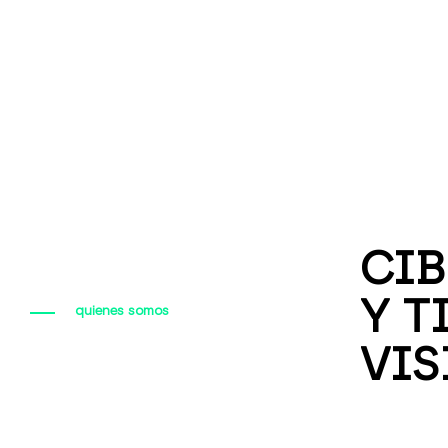
CIB
Y T
quienes somos
VIS