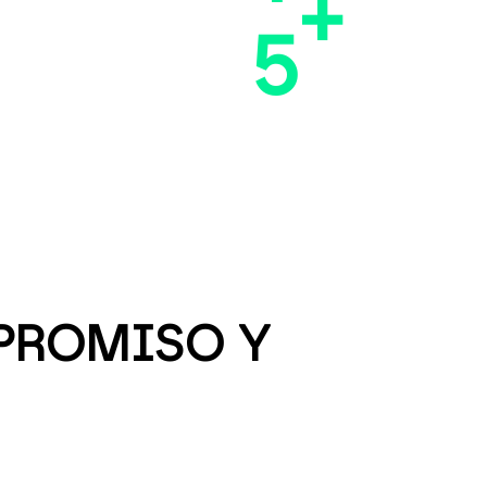
+
5
MPROMISO Y