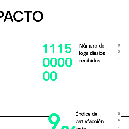
PACTO
1
1
1
5
0
Número de
2
logs diarios
.
0
0
0
0
recibidos
0
0
9
0
Índice de
4
satisfacción
.