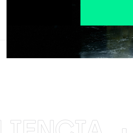
CIA
·
INN