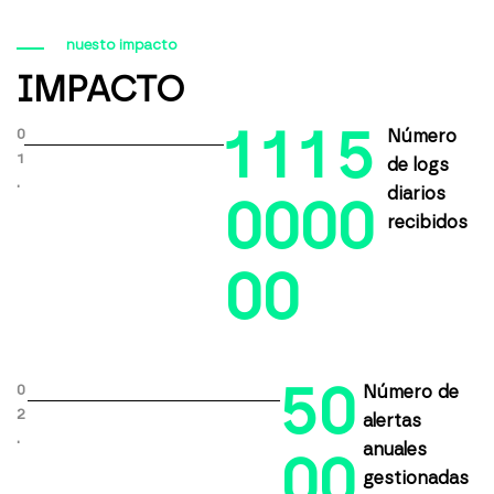
nuesto impacto
IMPACTO
1
1
1
5
0
Número
1
de logs
.
diarios
0
0
0
0
recibidos
0
0
5
0
0
Número de
2
alertas
.
anuales
0
0
gestionadas