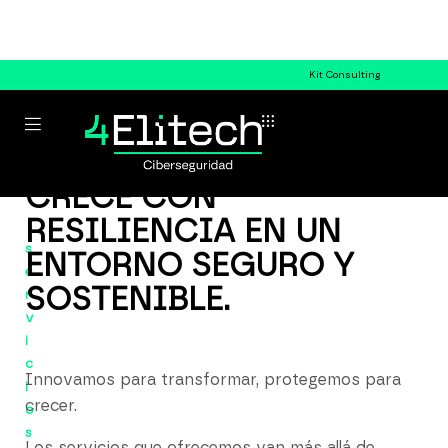
Kit Consulting
CRECE CON
RESILIENCIA EN UN
s
ENTORNO SEGURO Y
e
SOSTENIBLE.
r
v
i
c
Innovamos para transformar, protegemos para
i
crecer.
o
s