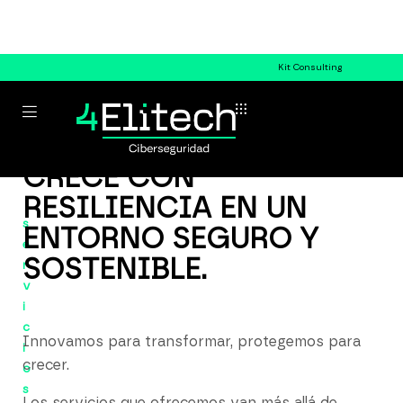
Kit Consulting
CRECE CON
RESILIENCIA EN UN
s
ENTORNO SEGURO Y
e
SOSTENIBLE.
r
v
i
c
Innovamos para transformar, protegemos para
i
crecer.
o
s