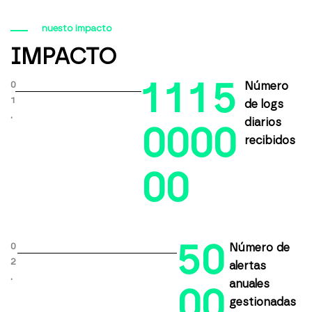
nuesto impacto
IMPACTO
1
1
1
5
0
Número
1
de logs
.
diarios
0
0
0
0
recibidos
0
0
5
0
0
Número de
2
alertas
.
anuales
0
0
gestionadas