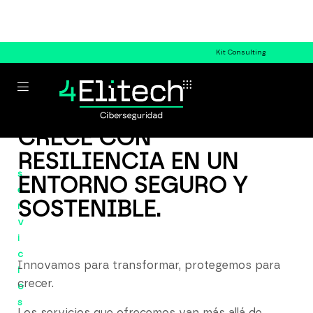
Kit Consulting
CRECE CON
RESILIENCIA EN UN
s
ENTORNO SEGURO Y
e
SOSTENIBLE.
r
v
i
c
Innovamos para transformar, protegemos para
i
crecer.
o
s