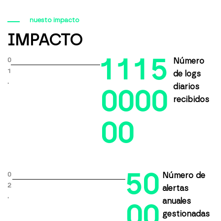
nuesto impacto
IMPACTO
1
1
1
5
0
Número
1
de logs
.
diarios
0
0
0
0
recibidos
0
0
5
0
0
Número de
2
alertas
.
anuales
0
0
gestionadas