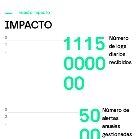
nuesto impacto
IMPACTO
1
1
1
5
0
Número
1
de logs
.
diarios
0
0
0
0
recibidos
0
0
5
0
0
Número de
2
alertas
.
anuales
0
0
gestionadas