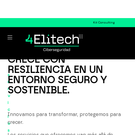
Kit Consulting
CRECE CON
RESILIENCIA EN UN
s
ENTORNO SEGURO Y
e
SOSTENIBLE.
r
v
i
c
Innovamos para transformar, protegemos para
i
crecer.
o
s