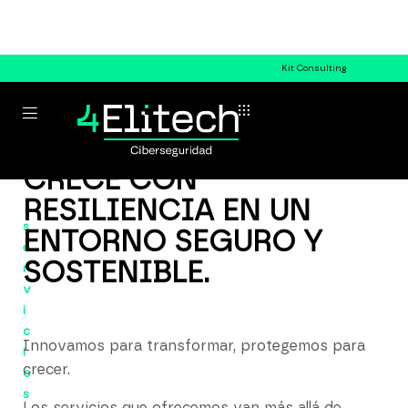
Kit Consulting
CRECE CON
RESILIENCIA EN UN
s
ENTORNO SEGURO Y
e
SOSTENIBLE.
r
v
i
c
Innovamos para transformar, protegemos para
i
crecer.
o
s