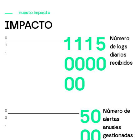
nuesto impacto
IMPACTO
1
1
1
5
0
Número
1
de logs
.
diarios
0
0
0
0
recibidos
0
0
5
0
0
Número de
2
alertas
.
anuales
0
0
gestionadas